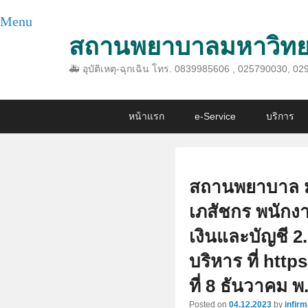
Menu
สถานพยาบาลมหาวิทย
🚑 อุบัติเหตุ-ฉุกเฉิน โทร. 0839985606 , 025790030, 
Primary
Skip
Skip
หน้าแรก
e-Service
บริการ
menu
to
to
primary
secondary
content
content
สถานพยาบาล มก
เภสัชกร พนักง
เงินและบัญชี 2. 
บริหาร ที่ https
ที่ 8 ธันวาคม พ
Posted on
04.12.2023
by
infir