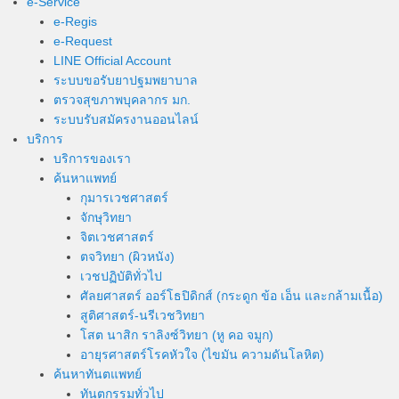
e-Service
e-Regis
e-Request
LINE Official Account
ระบบขอรับยาปฐมพยาบาล
ตรวจสุขภาพบุคลากร มก.
ระบบรับสมัครงานออนไลน์
บริการ
บริการของเรา
ค้นหาแพทย์
กุมารเวชศาสตร์
จักษุวิทยา
จิตเวชศาสตร์
ตจวิทยา (ผิวหนัง)
เวชปฏิบัติทั่วไป
ศัลยศาสตร์ ออร์โธปิดิกส์ (กระดูก ข้อ เอ็น และกล้ามเนื้อ)
สูติศาสตร์-นรีเวชวิทยา
โสต นาสิก ราลิงซ์วิทยา (หู คอ จมูก)
อายุรศาสตร์โรคหัวใจ (ไขมัน ความดันโลหิต)
ค้นหาทันตแพทย์
ทันตกรรมทั่วไป