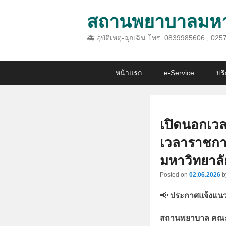
สถานพยาบาลมหาว
🚑 อุบัติเหตุ-ฉุกเฉิน โทร. 0839985606 , 
Primary
Skip
Skip
หน้าแรก
e-Service
บร
menu
to
to
primary
secondary
content
content
เปิดนอกเว
เวลาราชกา
มหาวิทยาล
Posted on
02.06.2026
b
📢
ประกาศแจ้งแนว
สถานพยาบาล คณะ