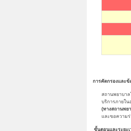
m
a
r
y
_
k
u
การคัดกรองและข้
สถานพยาบาลใคร
บริการภายใน
(ทางสถานพยาบ
และขอความร่วม
ขั้นตอนและระยะ