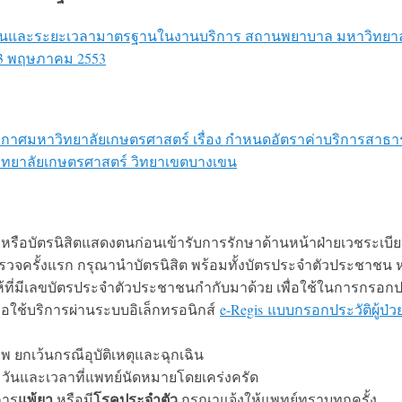
อนและระยะเวลามาตรฐานในงานบริการ สถานพยาบาล มหาวิทยาล
 3 พฤษภาคม 2553
กาศมหาวิทยาลัยเกษตรศาสตร์ เรื่อง กำหนดอัตราค่าบริการสาธ
ทยาลัยเกษตรศาสตร์ วิทยาเขตบางเขน
่วยหรือบัตรนิสิตแสดงตนก่อนเข้ารับการรักษาด้านหน้าฝ่ายเวชระเบี
าตรวจครั้งแรก กรุณานำบัตรนิสิต พร้อมทั้งบัตรประจำตัวประชาชน ห
ี่มีเลขบัตรประจำตัวประชาชนกำกับมาด้วย เพื่อใช้ในการกรอกประ
ือใช้บริการผ่านระบบอิเล็กทรอนิกส์
e-Regis แบบกรอกประวัติผู้ป่ว
พ ยกเว้นกรณีอุบัติเหตุและฉุกเฉิน
วันและเวลาที่แพทย์นัดหมายโดยเคร่งครัด
แพ้ยา
โรคประจำตัว
การ
หรือมี
กรุณาแจ้งให้แพทย์ทราบทุกครั้ง