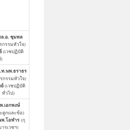
พล.อ. ชุมพล
ุรกรรมหัวใจ)
์
(เวชปฏิบัติ
ป)
.ท.นพ.ธราธร
ุรกรรมหัวใจ)
ย์
(เวชปฏิบัติ
ทั่วไป)
พ.เอกพงษ์
ะดูกและข้อ)
นพ.โอฬาร
(กุ
มารเวชฯ)