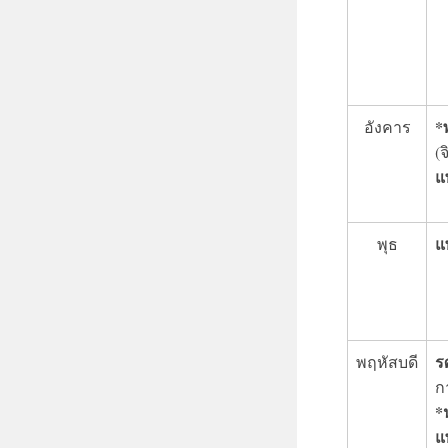
*
อังคาร
(
แ
แ
พุธ
ร
พฤหัสบดี
ก
*
แ