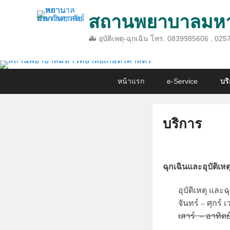
สถานพยาบาลมหาว
🚑 อุบัติเหตุ-ฉุกเฉิน โทร. 0839985606 , 
Primary
Skip
Skip
หน้าแรก
e-Service
บร
menu
to
to
primary
secondary
content
content
บริการ
P
o
ฉุกเฉินและอุบัติเหต
s
t
อุบัติเหตุ แล
e
จันทร์ – ศุกร์ 
d
เสาร์ – อาทิตย
o