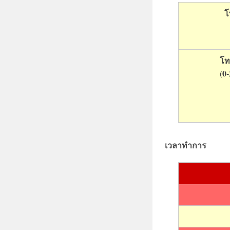
n
โ
0
1
.
0
โท
1
(0
.
2
0
2
4
b
เวลาทำการ
y
i
n
f
i
r