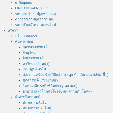
e-Request
LINE Official Account
ระบบขอรับยาปฐมพยาบาล
ตรวจสุขภาพบุคลากร มก.
ระบบรับสมัครงานออนไลน์
บริการ
บริการของเรา
ค้นหาแพทย์
กุมารเวชศาสตร์
จักษุวิทยา
จิตเวชศาสตร์
ตจวิทยา (ผิวหนัง)
เวชปฏิบัติทั่วไป
ศัลยศาสตร์ ออร์โธปิดิกส์ (กระดูก ข้อ เอ็น และกล้ามเนื้อ)
สูติศาสตร์-นรีเวชวิทยา
โสต นาสิก ราลิงซ์วิทยา (หู คอ จมูก)
อายุรศาสตร์โรคหัวใจ (ไขมัน ความดันโลหิต)
ค้นหาทันตแพทย์
ทันตกรรมทั่วไป
ทันตกรรมประดิษฐ์