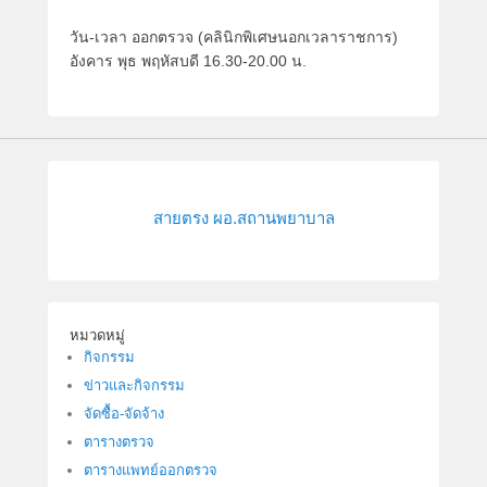
d
วัน-เวลา ออกตรวจ (คลินิกพิเศษนอกเวลาราชการ)
o
อังคาร พุธ พฤหัสบดี 16.30-20.00 น.
n
1
6
.
1
2
.
สายตรง ผอ.สถานพยาบาล
2
0
1
4
b
หมวดหมู่
y
กิจกรรม
i
ข่าวและกิจกรรม
n
จัดซื้อ-จัดจ้าง
f
ตารางตรวจ
i
ตารางแพทย์ออกตรวจ
r