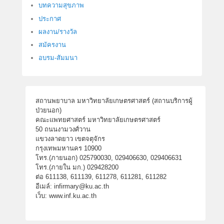
m
บทความสุขภาพ
a
ประกาศ
r
ผลงาน/รางวัล
y
สมัครงาน
_
อบรม-สัมมนา
k
u
สถานพยาบาล มหาวิทยาลัยเกษตรศาสตร์ (สถานบริการผู้
ป่วยนอก)
คณะแพทยศาสตร์ มหาวิทยาลัยเกษตรศาสตร์
50 ถนนงามวงศ์วาน
แขวงลาดยาว เขตจตุจักร
กรุงเทพมหานคร 10900
โทร.(ภายนอก) 025790030, 029406630, 029406631
โทร.(ภายใน มก.) 029428200
ต่อ 611138, 611139, 611278, 611281, 611282
อีเมล์: infirmary@ku.ac.th
เว็บ: www.inf.ku.ac.th