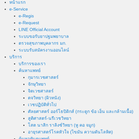
หน้าแรก
e-Service
e-Regis
e-Request
LINE Official Account
ระบบขอรับยาปฐมพยาบาล
ตรวจสุขภาพบุคลากร มก.
ระบบรับสมัครงานออนไลน์
บริการ
บริการของเรา
ค้นหาแพทย์
กุมารเวชศาสตร์
จักษุวิทยา
จิตเวชศาสตร์
ตจวิทยา (ผิวหนัง)
เวชปฏิบัติทั่วไป
ศัลยศาสตร์ ออร์โธปิดิกส์ (กระดูก ข้อ เอ็น และกล้ามเนื้อ)
สูติศาสตร์-นรีเวชวิทยา
โสต นาสิก ราลิงซ์วิทยา (หู คอ จมูก)
อายุรศาสตร์โรคหัวใจ (ไขมัน ความดันโลหิต)
ค้นหาทันตแพทย์