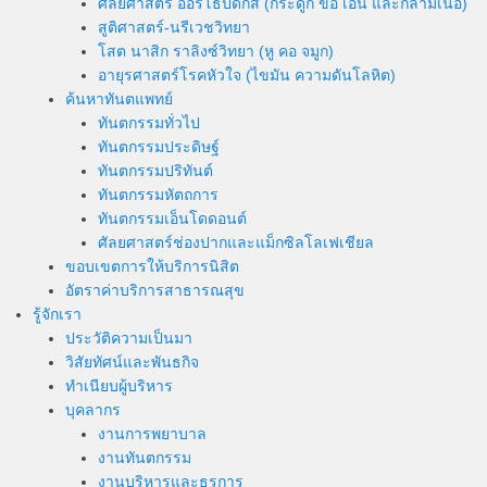
ศัลยศาสตร์ ออร์โธปิดิกส์ (กระดูก ข้อ เอ็น และกล้ามเนื้อ)
สูติศาสตร์-นรีเวชวิทยา
โสต นาสิก ราลิงซ์วิทยา (หู คอ จมูก)
อายุรศาสตร์โรคหัวใจ (ไขมัน ความดันโลหิต)
ค้นหาทันตแพทย์
ทันตกรรมทั่วไป
ทันตกรรมประดิษฐ์
ทันตกรรมปริทันต์
ทันตกรรมหัตถการ
ทันตกรรมเอ็นโดดอนต์
ศัลยศาสตร์ช่องปากและแม็กซิลโลเฟเชียล
ขอบเขตการให้บริการนิสิต
อัตราค่าบริการสาธารณสุข
รู้จักเรา
ประวัติความเป็นมา
วิสัยทัศน์และพันธกิจ
ทำเนียบผู้บริหาร
บุคลากร
งานการพยาบาล
งานทันตกรรม
งานบริหารและธุรการ