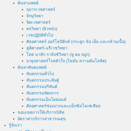
ค้นหาแพทย์
กุมารเวชศาสตร์
จักษุวิทยา
จิตเวชศาสตร์
ตจวิทยา (ผิวหนัง)
เวชปฏิบัติทั่วไป
ศัลยศาสตร์ ออร์โธปิดิกส์ (กระดูก ข้อ เอ็น และกล้ามเนื้อ)
สูติศาสตร์-นรีเวชวิทยา
โสต นาสิก ราลิงซ์วิทยา (หู คอ จมูก)
อายุรศาสตร์โรคหัวใจ (ไขมัน ความดันโลหิต)
ค้นหาทันตแพทย์
ทันตกรรมทั่วไป
ทันตกรรมประดิษฐ์
ทันตกรรมปริทันต์
ทันตกรรมหัตถการ
ทันตกรรมเอ็นโดดอนต์
ศัลยศาสตร์ช่องปากและแม็กซิลโลเฟเชียล
ขอบเขตการให้บริการนิสิต
อัตราค่าบริการสาธารณสุข
รู้จักเรา