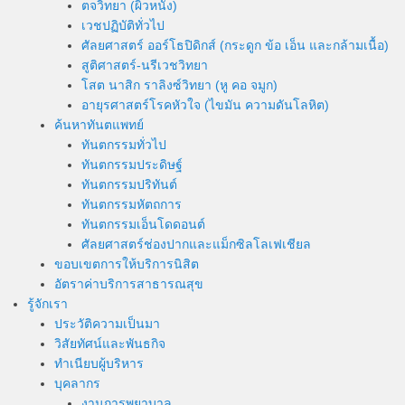
ตจวิทยา (ผิวหนัง)
เวชปฏิบัติทั่วไป
ศัลยศาสตร์ ออร์โธปิดิกส์ (กระดูก ข้อ เอ็น และกล้ามเนื้อ)
สูติศาสตร์-นรีเวชวิทยา
โสต นาสิก ราลิงซ์วิทยา (หู คอ จมูก)
อายุรศาสตร์โรคหัวใจ (ไขมัน ความดันโลหิต)
ค้นหาทันตแพทย์
ทันตกรรมทั่วไป
ทันตกรรมประดิษฐ์
ทันตกรรมปริทันต์
ทันตกรรมหัตถการ
ทันตกรรมเอ็นโดดอนต์
ศัลยศาสตร์ช่องปากและแม็กซิลโลเฟเชียล
ขอบเขตการให้บริการนิสิต
อัตราค่าบริการสาธารณสุข
รู้จักเรา
ประวัติความเป็นมา
วิสัยทัศน์และพันธกิจ
ทำเนียบผู้บริหาร
บุคลากร
งานการพยาบาล