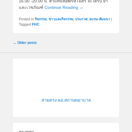
16.00 -20.00 น. ตัวแทนหอพัก/สโมสร จะได้รับ ยา
และเวชภัณฑ์
Continue Reading →
Posted in
กิจกรรม
,
ข่าวและกิจกรรม
,
ประกาศ
,
อบรม-สัมมนา
|
Tagged
PHC
Post
←
Older posts
navigation
สายตรง ผอ.สถานพยาบาล
หมวดหมู่