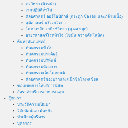
ตจวิทยา (ผิวหนัง)
เวชปฏิบัติทั่วไป
ศัลยศาสตร์ ออร์โธปิดิกส์ (กระดูก ข้อ เอ็น และกล้ามเนื้อ)
สูติศาสตร์-นรีเวชวิทยา
โสต นาสิก ราลิงซ์วิทยา (หู คอ จมูก)
อายุรศาสตร์โรคหัวใจ (ไขมัน ความดันโลหิต)
ค้นหาทันตแพทย์
ทันตกรรมทั่วไป
ทันตกรรมประดิษฐ์
ทันตกรรมปริทันต์
ทันตกรรมหัตถการ
ทันตกรรมเอ็นโดดอนต์
ศัลยศาสตร์ช่องปากและแม็กซิลโลเฟเชียล
ขอบเขตการให้บริการนิสิต
อัตราค่าบริการสาธารณสุข
รู้จักเรา
ประวัติความเป็นมา
วิสัยทัศน์และพันธกิจ
ทำเนียบผู้บริหาร
บุคลากร