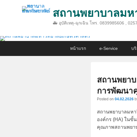
สถานพยาบาลมหาว
🚑 อุบัติเหตุ-ฉุกเฉิน โทร. 0839985606 , 
Primary
Skip
Skip
หน้าแรก
e-Service
บร
menu
to
to
primary
secondary
content
content
สถานพยาบาล
การพัฒนาคุ
Posted on
04.02.2026
b
สถานพยาบาลมหาวิ
องค์กร (HA) ในขั้
คุณภาพสถานพยาบาล