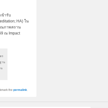
ข้ารับ
ditation; HA) ใน
งคุณภาพสถาน
569 ณ Impact
ัตร
รฐาน
าน
okmark the
permalink
.